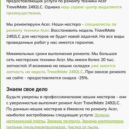
предоставляющих услуги по ремонту техники Acer
TravelMate 2492LС. Однако
наш сервис-центр выделяется
преимуществами
.
Мы ремонтируем Acer. Наши мастера -
специалисты по
ремонту техники Acer
. Восстановить модель TravelMate
2492LС для мастеров не будет новой задачей. На все виды
проведенных работ у нас имеется гарантия.
Минимальные сроки выполнения ремонта. Мы большая
сеть мастерских техники Acer. Мы имеем более 20 тыс.
запчастей. И возможно на наших складах
уже имеется
запчасть на модель TravelMate 2492LС
. При заказе ремонта
на сайте - предоставляется скидка -25%.
Знаем свое дело
Будьте уверены в профессионализме наших мастеров - они
с уверенностью выполнят ремонт Acer TravelMate 2492LС.
По данным наших мастеров в Ижевске по ремонту Acer,
наиболее востребованы следующие услуги:
Замена
материнской платы
,
Замена тачпада
,
Замена контроллера
питания (мультиконтроллера)
,
Чистка от пыли
,