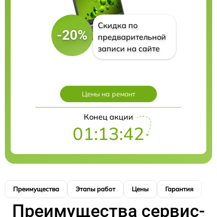
Скидка по
-20%
предварительной
записи на сайте
Цены на ремонт
Конец акции
01:13:41
Преимущества
Этапы работ
Цены
Гарантия
М
Преимущества сервис-